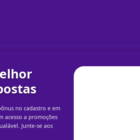
elhor
postas
bônus no cadastro e em
em acesso a promoções
ualável. Junte-se aos