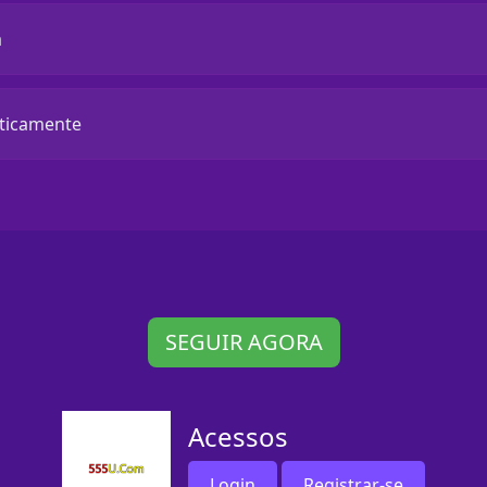
a
aticamente
SEGUIR AGORA
Acessos
Login
Registrar-se