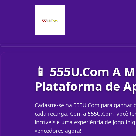
📱 555U.Com A M
Plataforma de A
Cadastre-se na 555U.Com para ganhar 
cada recarga. Com a 555U.Com, você t
incríveis e uma experiência de jogo inig
vencedores agora!