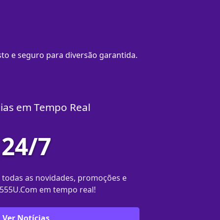
to e seguro para diversão garantida.
cias em Tempo Real
24/7
e todas as novidades, promoções e
 555U.Com em tempo real!
Ver Notícias