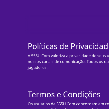
Políticas de Privacida
A 555U.Com valoriza a privacidade de seus
nossos canais de comunicação. Todos os dad
jogadores.
Termos e Condições
Os usuários da 555U.Com concordam em resp