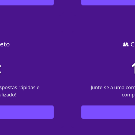
reto
👥 
t
espostas rápidas e
Junte-se a uma com
lizado!
compa
e