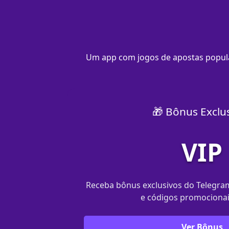
Um app com jogos de apostas popular
🎁 Bônus Exclu
VIP
Receba bônus exclusivos do Telegra
e códigos promocionai
Ver Bônus