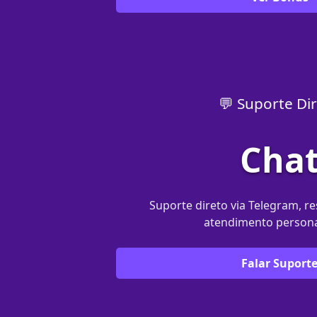
💬 Suporte Di
Cha
Suporte direto via Telegram, r
atendimento persona
Falar Suport