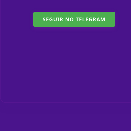
SEGUIR NO TELEGRAM