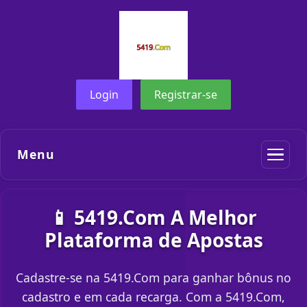
Login
Registrar-se
Menu
📱 5419.Com A Melhor
Plataforma de Apostas
Cadastre-se na 5419.Com para ganhar bônus no
cadastro e em cada recarga. Com a 5419.Com,