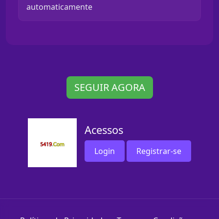
automaticamente
SEGUIR AGORA
Acessos
Login
Registrar-se