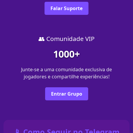
Falar Suporte
👥 Comunidade VIP
1000+
Junte-se a uma comunidade exclusiva de
jogadores e compartilhe experiências!
Entrar Grupo
📱 Como Seguir no Telegram