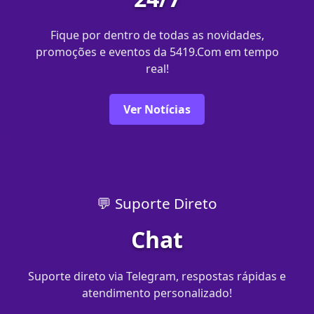
Fique por dentro de todas as novidades,
promoções e eventos da 5419.Com em tempo
real!
Ver Notícias
💬 Suporte Direto
Chat
Suporte direto via Telegram, respostas rápidas e
atendimento personalizado!