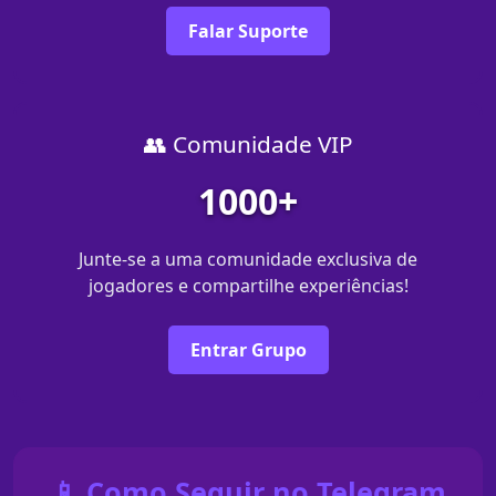
Falar Suporte
👥 Comunidade VIP
1000+
Junte-se a uma comunidade exclusiva de
jogadores e compartilhe experiências!
Entrar Grupo
📱 Como Seguir no Telegram