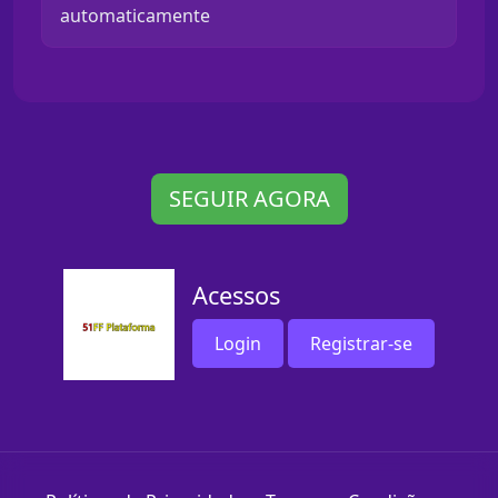
automaticamente
SEGUIR AGORA
Acessos
Login
Registrar-se