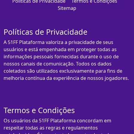
Políticas de Privacidade
Termos e Condições
Sitemap
Políticas de Privacidade
A 51FF Plataforma valoriza a privacidade de seus
usuários e está empenhada em proteger todas as
informações pessoais fornecidas durante o uso de
nossos canais de comunicação. Todos os dados
coletados são utilizados exclusivamente para fins de
melhoria contínua da experiência de nossos jogadores.
Termos e Condições
Os usuários da 51FF Plataforma concordam em
respeitar todas as regras e regulamentos