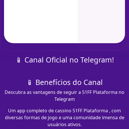
📱 Canal Oficial no Telegram!
📱 Benefícios do Canal
Descubra as vantagens de seguir a 51FF Plataforma no
Telegram
Um app completo de cassino 51FF Plataforma , com
diversas formas de jogo e uma comunidade imensa de
usuários ativos.