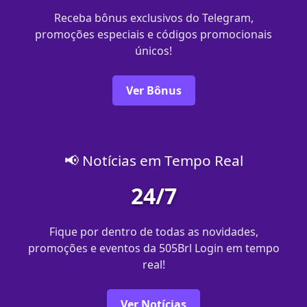
Receba bônus exclusivos do Telegram,
promoções especiais e códigos promocionais
únicos!
Ver Bônus
📢 Notícias em Tempo Real
24/7
Fique por dentro de todas as novidades,
promoções e eventos da 505Brl Login em tempo
real!
Ver Notícias