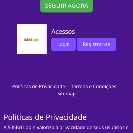
SEGUIR AGORA
Acessos
Login
Registrar-se
Políticas de Privacidade
Termos e Condições
Sitemap
Políticas de Privacidade
A 505Brl Login valoriza a privacidade de seus usuários e