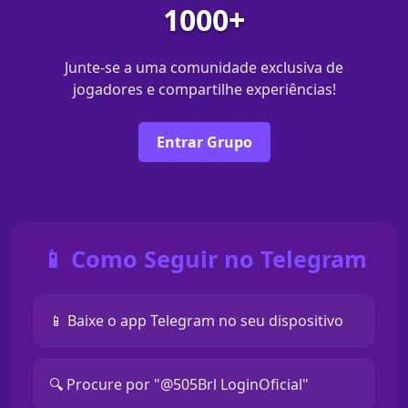
1000+
Junte-se a uma comunidade exclusiva de
jogadores e compartilhe experiências!
Entrar Grupo
📱 Como Seguir no Telegram
📱 Baixe o app Telegram no seu dispositivo
🔍 Procure por "@505Brl LoginOficial"