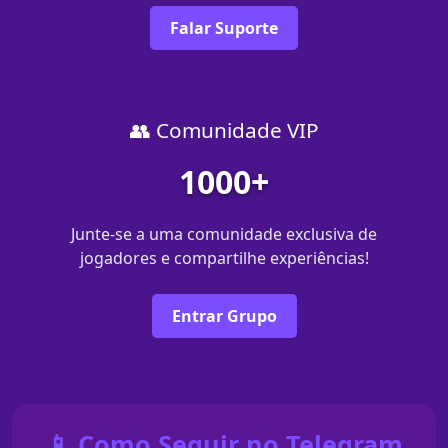
Falar Suporte
👥 Comunidade VIP
1000+
Junte-se a uma comunidade exclusiva de
jogadores e compartilhe experiências!
Entrar Grupo
📱 Como Seguir no Telegram