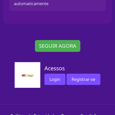
automaticamente
SEGUIR AGORA
Acessos
Login
Registrar-se