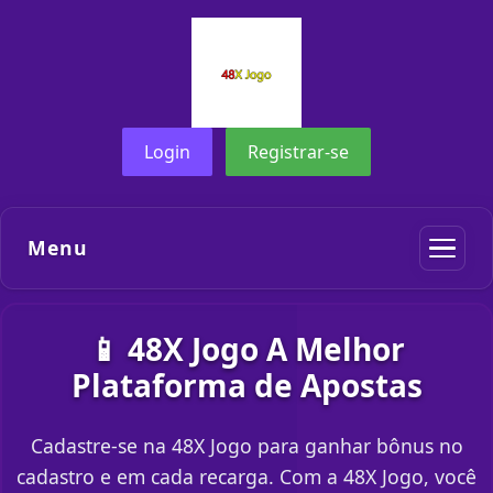
Login
Registrar-se
Menu
📱 48X Jogo A Melhor
Plataforma de Apostas
Cadastre-se na 48X Jogo para ganhar bônus no
cadastro e em cada recarga. Com a 48X Jogo, você