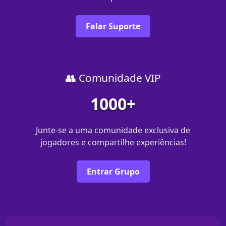
Falar Suporte
👥 Comunidade VIP
1000+
Junte-se a uma comunidade exclusiva de
jogadores e compartilhe experiências!
Entrar Grupo