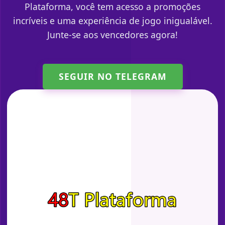
Plataforma, você tem acesso a promoções
incríveis e uma experiência de jogo inigualável.
Junte-se aos vencedores agora!
SEGUIR NO TELEGRAM