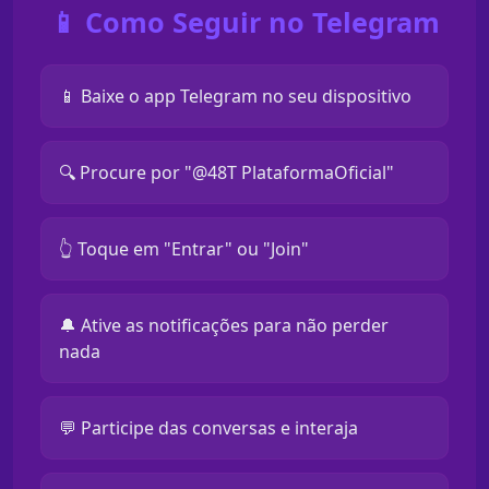
📱 Como Seguir no Telegram
📱 Baixe o app Telegram no seu dispositivo
🔍 Procure por "@48T PlataformaOficial"
👆 Toque em "Entrar" ou "Join"
🔔 Ative as notificações para não perder
nada
💬 Participe das conversas e interaja