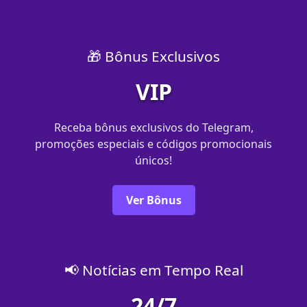
🎁 Bônus Exclusivos
VIP
Receba bônus exclusivos do Telegram,
promoções especiais e códigos promocionais
únicos!
Ver Bônus
📢 Notícias em Tempo Real
24/7