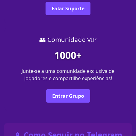
Falar Suporte
👥 Comunidade VIP
1000+
Junte-se a uma comunidade exclusiva de
jogadores e compartilhe experiências!
Entrar Grupo
📱 Como Seguir no Telegram