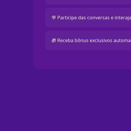
💬 Participe das conversas e interaj
🎁 Receba bônus exclusivos autom