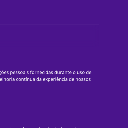
ções pessoais fornecidas durante o uso de
elhoria contínua da experiência de nossos