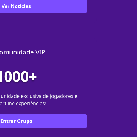
Ver Notícias
Comunidade VIP
1000+
unidade exclusiva de jogadores e
rtilhe experiências!
Entrar Grupo