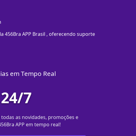
m
a 456Bra APP Brasil , oferecendo suporte
cias em Tempo Real
24/7
e todas as novidades, promoções e
456Bra APP em tempo real!