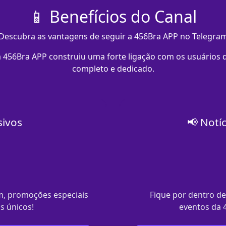
📱 Benefícios do Canal
Descubra as vantagens de seguir a 456Bra APP no Telegra
a 456Bra APP construiu uma forte ligação com os usuários d
completo e dedicado.
sivos
📢 Notí
m, promoções especiais
Fique por dentro d
s únicos!
eventos da 