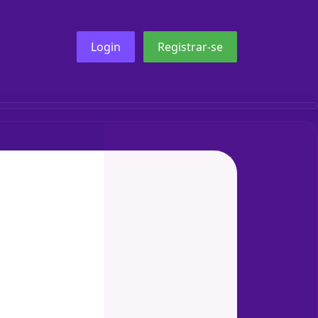
Login
Registrar-se