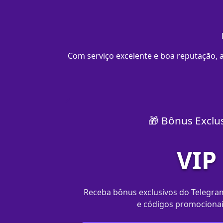
Com serviço excelente e boa reputação, 
🎁 Bônus Exclu
VIP
Receba bônus exclusivos do Telegra
e códigos promocionai