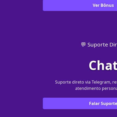
Ver Bônus
💬 Suporte Di
Cha
Suporte direto via Telegram, r
atendimento persona
Falar Suport