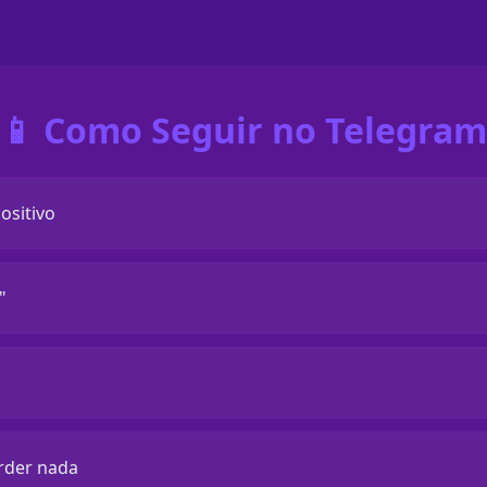
📱 Como Seguir no Telegram
ositivo
"
erder nada