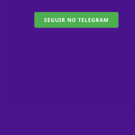
SEGUIR NO TELEGRAM