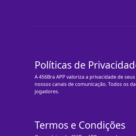
Políticas de Privacida
A 456Bra APP valoriza a privacidade de seu
nossos canais de comunicação. Todos os dad
jogadores.
Termos e Condições