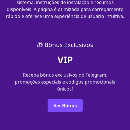
sistema, instruções de instalação e recursos
disponíveis. A página é otimizada para carregamento
rápido e oferece uma experiência de usuário intuitiva.
🎁 Bônus Exclusivos
VIP
Receba bônus exclusivos do Telegram,
promoções especiais e códigos promocionais
únicos!
Ver Bônus