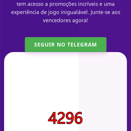
tem acesso a promoções incríveis e uma
experiência de jogo inigualável. Junte-se aos
vencedores agora!
SEGUIR NO TELEGRAM