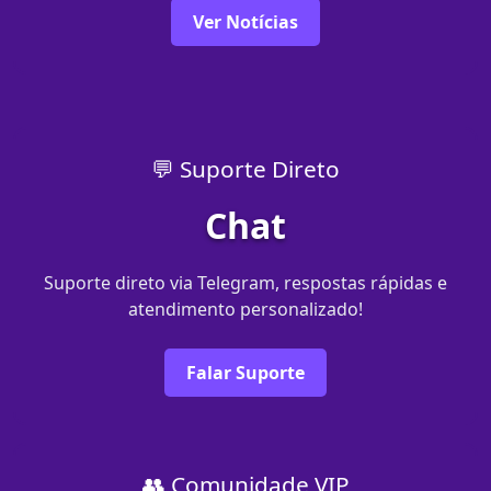
Ver Notícias
💬 Suporte Direto
Chat
Suporte direto via Telegram, respostas rápidas e
atendimento personalizado!
Falar Suporte
👥 Comunidade VIP