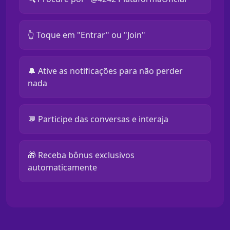
👆 Toque em "Entrar" ou "Join"
🔔 Ative as notificações para não perder
nada
💬 Participe das conversas e interaja
🎁 Receba bônus exclusivos
automaticamente