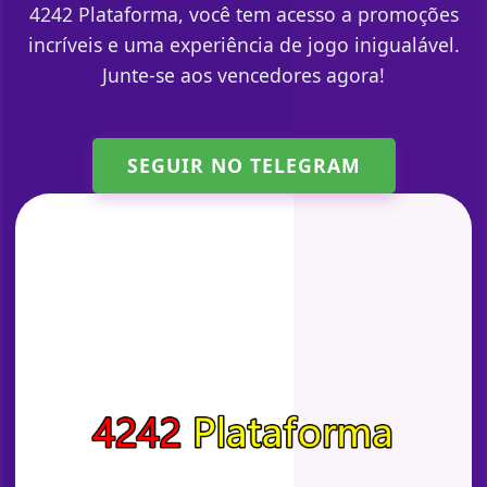
4242 Plataforma, você tem acesso a promoções
incríveis e uma experiência de jogo inigualável.
Junte-se aos vencedores agora!
SEGUIR NO TELEGRAM