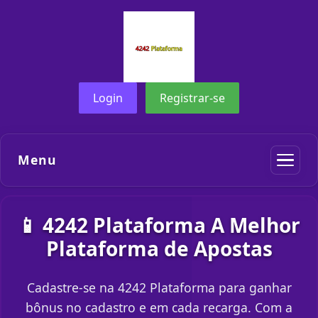
Login
Registrar-se
Menu
📱 4242 Plataforma A Melhor
Plataforma de Apostas
Cadastre-se na 4242 Plataforma para ganhar
bônus no cadastro e em cada recarga. Com a