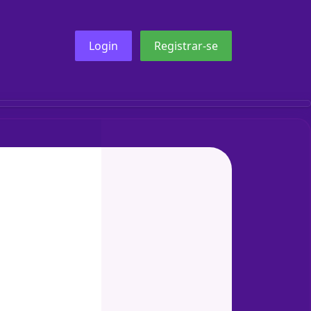
Login
Registrar-se