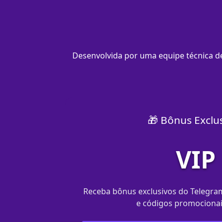
Desenvolvida por uma equipe técnica de 
🎁 Bônus Exclu
VIP
Receba bônus exclusivos do Telegra
e códigos promocionai