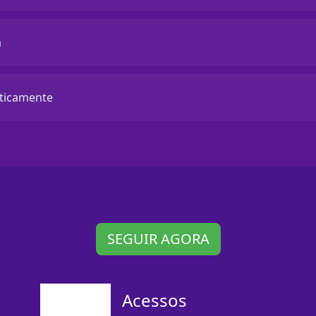
a
aticamente
SEGUIR AGORA
Acessos