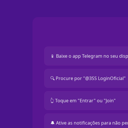
📱 Baixe o app Telegram no seu disp
🔍 Procure por "@3SS LoginOficial"
👆 Toque em "Entrar" ou "Join"
🔔 Ative as notificações para não p