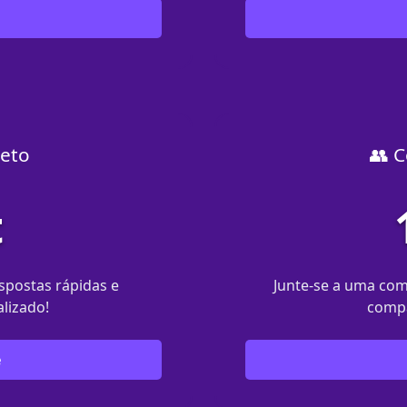
reto
👥 
t
espostas rápidas e
Junte-se a uma com
lizado!
compa
e