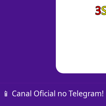
📱 Canal Oficial no Telegram!