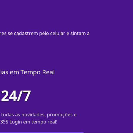
res se cadastrem pelo celular e sintam a
cias em Tempo Real
24/7
e todas as novidades, promoções e
 3SS Login em tempo real!