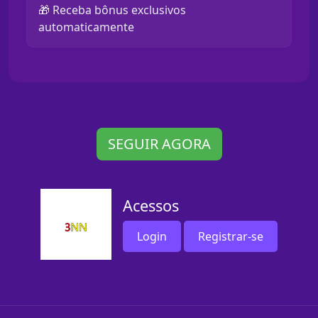
🎁 Receba bônus exclusivos
automaticamente
SEGUIR AGORA
Acessos
Login
Registrar-se