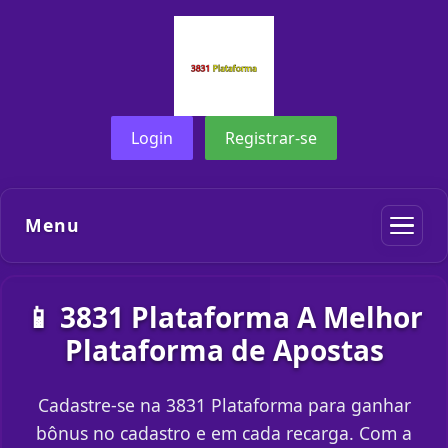
Login
Registrar-se
Menu
📱 3831 Plataforma A Melhor
Plataforma de Apostas
Cadastre-se na 3831 Plataforma para ganhar
bônus no cadastro e em cada recarga. Com a