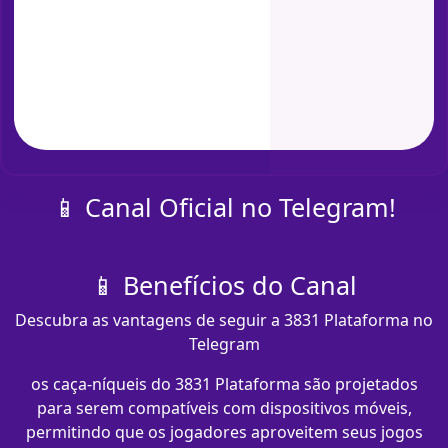
📱 Canal Oficial no Telegram!
📱 Benefícios do Canal
Descubra as vantagens de seguir a 3831 Plataforma no
Telegram
os caça-níqueis do 3831 Plataforma são projetados
para serem compatíveis com dispositivos móveis,
permitindo que os jogadores aproveitem seus jogos