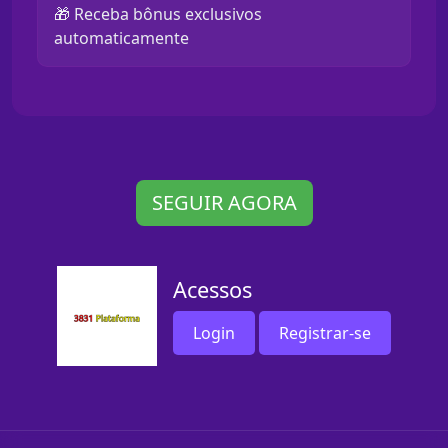
🎁 Receba bônus exclusivos
automaticamente
SEGUIR AGORA
Acessos
Login
Registrar-se