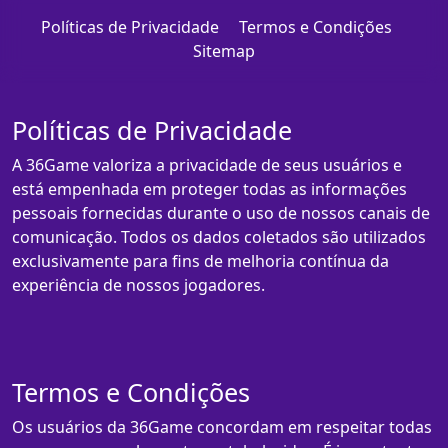
Políticas de Privacidade
Termos e Condições
Sitemap
Políticas de Privacidade
A 36Game valoriza a privacidade de seus usuários e
está empenhada em proteger todas as informações
pessoais fornecidas durante o uso de nossos canais de
comunicação. Todos os dados coletados são utilizados
exclusivamente para fins de melhoria contínua da
experiência de nossos jogadores.
Termos e Condições
Os usuários da 36Game concordam em respeitar todas