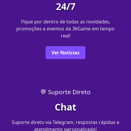
24/7
Fique por dentro de todas as novidades,
promoções e eventos da 36Game em tempo
real!
Ver Notícias
💬 Suporte Direto
Chat
Suporte direto via Telegram, respostas rápidas e
atendimento personalizado!