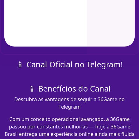
📱 Canal Oficial no Telegram!
📱 Benefícios do Canal
Descubra as vantagens de seguir a 36Game no
Telegram
Com um conceito operacional avançado, a 36Game
passou por constantes melhorias — hoje a 36Game
Brasil entrega uma experiência online ainda mais fluida