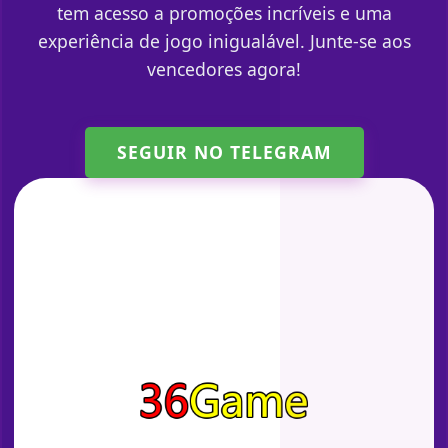
tem acesso a promoções incríveis e uma
experiência de jogo inigualável. Junte-se aos
vencedores agora!
SEGUIR NO TELEGRAM