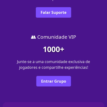
Falar Suporte
👥 Comunidade VIP
1000+
Junte-se a uma comunidade exclusiva de
jogadores e compartilhe experiências!
Entrar Grupo