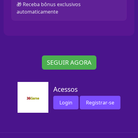
🎁 Receba bônus exclusivos
automaticamente
SEGUIR AGORA
Acessos
Login
Registrar-se