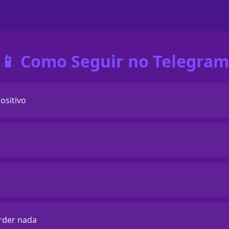
📱 Como Seguir no Telegram
ositivo
erder nada