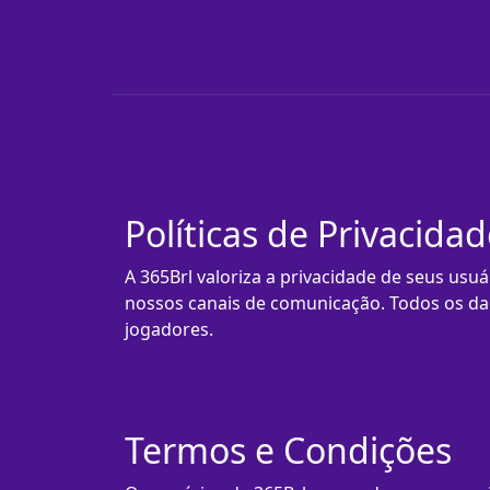
Políticas de Privacida
A 365Brl valoriza a privacidade de seus us
nossos canais de comunicação. Todos os dad
jogadores.
Termos e Condições