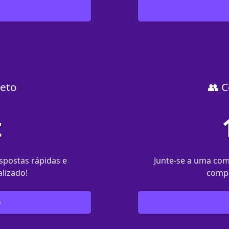
reto
👥 
t
espostas rápidas e
Junte-se a uma com
lizado!
compa
e