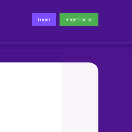
Login
Registrar-se