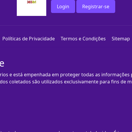
Login
Registrar-se
Políticas de Privacidade
Termos e Condições
Sitemap
de
uários e está empenhada em proteger todas as informações 
os coletados são utilizados exclusivamente para fins de m