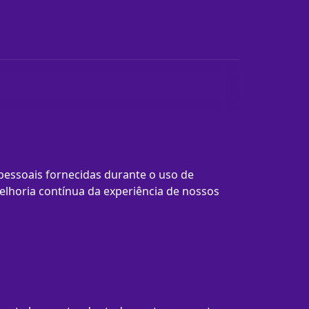
pessoais fornecidas durante o uso de
elhoria contínua da experiência de nossos