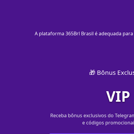
A plataforma 365Brl Brasil é adequada par
🎁 Bônus Exclu
VIP
Receba bônus exclusivos do Telegra
e códigos promocionai