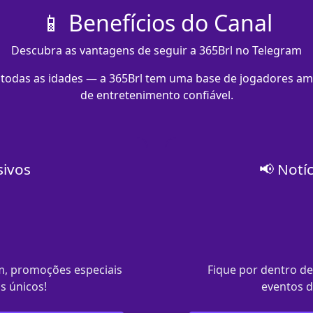
📱 Benefícios do Canal
Descubra as vantagens de seguir a 365Brl no Telegram
a todas as idades — a 365Brl tem uma base de jogadores a
de entretenimento confiável.
sivos
📢 Notí
m, promoções especiais
Fique por dentro d
s únicos!
eventos d