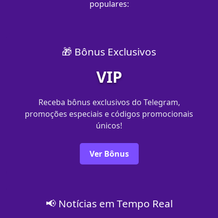
populares:
🎁 Bônus Exclusivos
VIP
Receba bônus exclusivos do Telegram,
promoções especiais e códigos promocionais
únicos!
Ver Bônus
📢 Notícias em Tempo Real