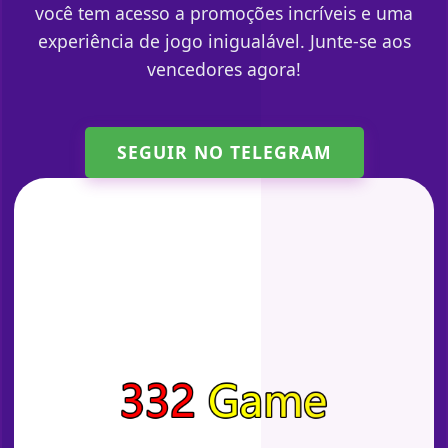
você tem acesso a promoções incríveis e uma
experiência de jogo inigualável. Junte-se aos
vencedores agora!
SEGUIR NO TELEGRAM