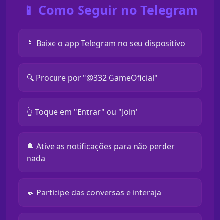
📱 Como Seguir no Telegram
📱 Baixe o app Telegram no seu dispositivo
🔍 Procure por "@332 GameOficial"
👆 Toque em "Entrar" ou "Join"
🔔 Ative as notificações para não perder
nada
💬 Participe das conversas e interaja