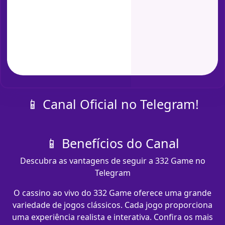
📱 Canal Oficial no Telegram!
📱 Benefícios do Canal
Descubra as vantagens de seguir a 332 Game no
Telegram
O cassino ao vivo do 332 Game oferece uma grande
variedade de jogos clássicos. Cada jogo proporciona
uma experiência realista e interativa. Confira os mais