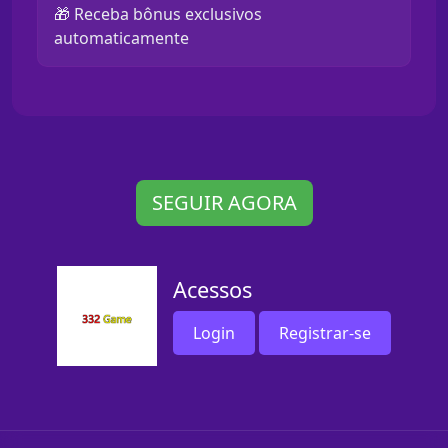
🎁 Receba bônus exclusivos
automaticamente
SEGUIR AGORA
Acessos
Login
Registrar-se