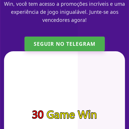
Win, você tem acesso a promoções incríveis e uma
experiência de jogo inigualável. Junte-se aos
vencedores agora!
SEGUIR NO TELEGRAM