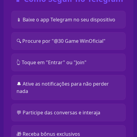
📱 Baixe o app Telegram no seu dispositivo
🔍 Procure por "@30 Game WinOficial"
👆 Toque em "Entrar" ou "Join"
🔔 Ative as notificações para não perder
nada
💬 Participe das conversas e interaja
🎁 Receba bônus exclusivos