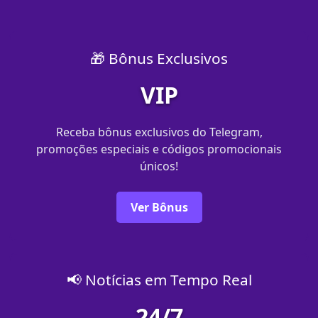
🎁 Bônus Exclusivos
VIP
Receba bônus exclusivos do Telegram,
promoções especiais e códigos promocionais
únicos!
Ver Bônus
📢 Notícias em Tempo Real
24/7