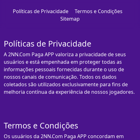
Políticas de Privacidade
Termos e Condições
Sitemap
Políticas de Privacidade
A 2NN.Com Paga APP valoriza a privacidade de seus
usuários e está empenhada em proteger todas as
informações pessoais fornecidas durante o uso de
nossos canais de comunicação. Todos os dados
coletados são utilizados exclusivamente para fins de
melhoria contínua da experiência de nossos jogadores.
Termos e Condições
Os usuários da 2NN.Com Paga APP concordam em