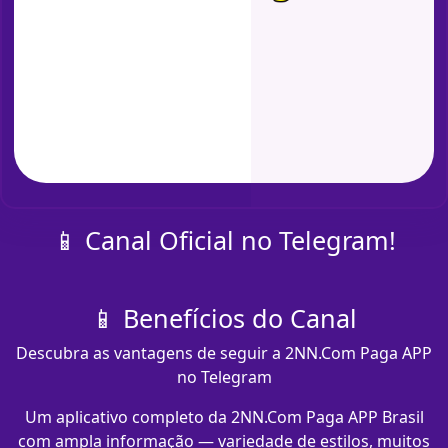
📱 Canal Oficial no Telegram!
📱 Benefícios do Canal
Descubra as vantagens de seguir a 2NN.Com Paga APP
no Telegram
Um aplicativo completo da 2NN.Com Paga APP Brasil
com ampla informação — variedade de estilos, muitos