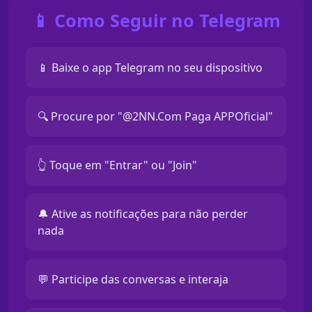
📱 Como Seguir no Telegram
📱 Baixe o app Telegram no seu dispositivo
🔍 Procure por "@2NN.Com Paga APPOficial"
👆 Toque em "Entrar" ou "Join"
🔔 Ative as notificações para não perder
nada
💬 Participe das conversas e interaja