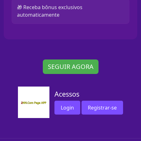
🎁 Receba bônus exclusivos
automaticamente
SEGUIR AGORA
Acessos
Login
Registrar-se