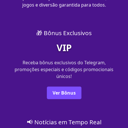
jogos e diversão garantida para todos.
🎁 Bônus Exclusivos
VIP
Receba bônus exclusivos do Telegram,
promoções especiais e códigos promocionais
únicos!
Ver Bônus
📢 Notícias em Tempo Real