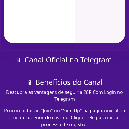
📱 Canal Oficial no Telegram!
📱 Benefícios do Canal
Descubra as vantagens de seguir a 28R Com Login no
Telegram
Procure o botão "Join" ou "Sign Up" na página inicial ou
no menu superior do cassino. Clique nele para iniciar o
processo de registro.