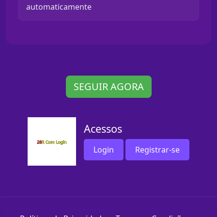
automaticamente
SEGUIR AGORA
Acessos
Login
Registrar-se