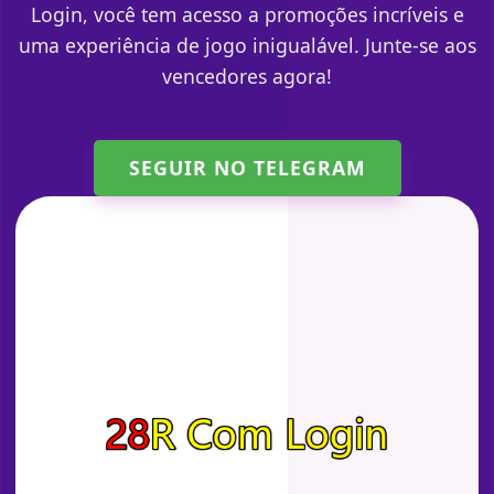
Login, você tem acesso a promoções incríveis e
uma experiência de jogo inigualável. Junte-se aos
vencedores agora!
SEGUIR NO TELEGRAM