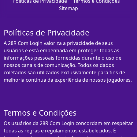
Políticas de Privacidade
Termos e Condições
Sitemap
Políticas de Privacidade
A 28R Com Login valoriza a privacidade de seus
usuários e está empenhada em proteger todas as
informações pessoais fornecidas durante o uso de
nossos canais de comunicação. Todos os dados
coletados são utilizados exclusivamente para fins de
melhoria contínua da experiência de nossos jogadores.
Termos e Condições
Os usuários da 28R Com Login concordam em respeitar
todas as regras e regulamentos estabelecidos. É