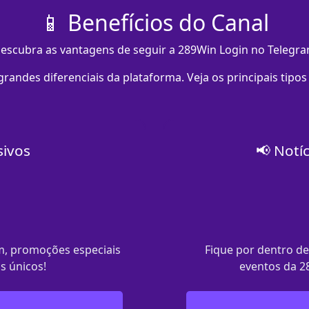
📱 Benefícios do Canal
escubra as vantagens de seguir a 289Win Login no Telegr
randes diferenciais da plataforma. Veja os principais tipo
sivos
📢 Notí
m, promoções especiais
Fique por dentro d
s únicos!
eventos da 2