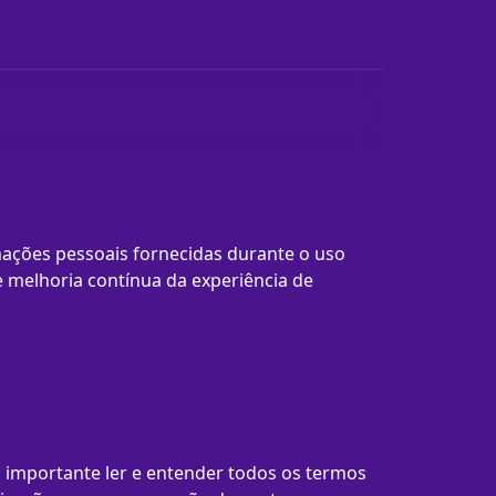
mações pessoais fornecidas durante o uso
e melhoria contínua da experiência de
 importante ler e entender todos os termos