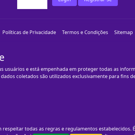
Políticas de Privacidade
Termos e Condições
Sitemap
de
eus usuários e está empenhada em proteger todas as infor
dados coletados são utilizados exclusivamente para fins d
espeitar todas as regras e regulamentos estabelecidos. É