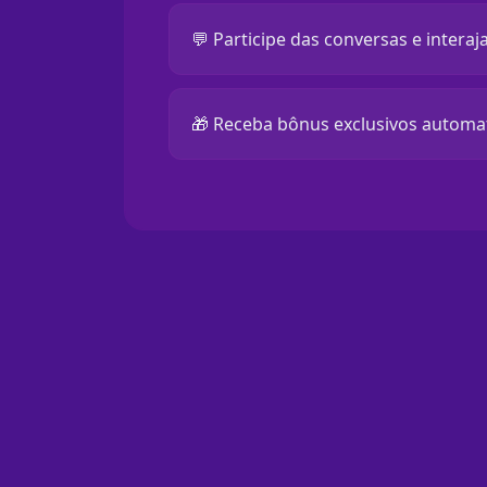
💬 Participe das conversas e interaj
🎁 Receba bônus exclusivos autom