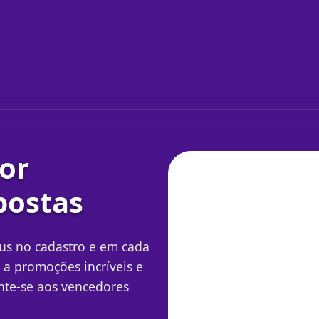
or
postas
us no cadastro e em cada
 a promoções incríveis e
unte-se aos vencedores