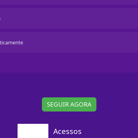
a
aticamente
SEGUIR AGORA
Acessos