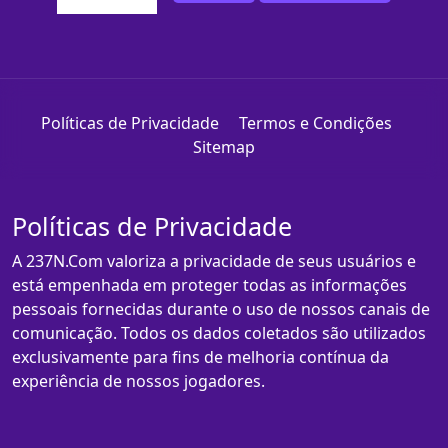
Políticas de Privacidade
Termos e Condições
Sitemap
Políticas de Privacidade
A 237N.Com valoriza a privacidade de seus usuários e
está empenhada em proteger todas as informações
pessoais fornecidas durante o uso de nossos canais de
comunicação. Todos os dados coletados são utilizados
exclusivamente para fins de melhoria contínua da
experiência de nossos jogadores.