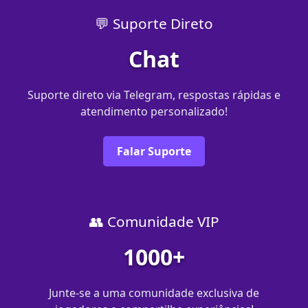
💬 Suporte Direto
Chat
Suporte direto via Telegram, respostas rápidas e
atendimento personalizado!
Falar Suporte
👥 Comunidade VIP
1000+
Junte-se a uma comunidade exclusiva de