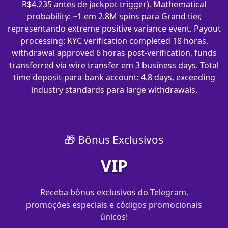
R$4.235 antes de jackpot trigger). Mathematical
probability: ~1 em 2.8M spins para Grand tier,
representando extreme positive variance event. Payout
processing: KYC verification completed 18 horas,
withdrawal approved 6 horas post-verification, funds
transferred via wire transfer em 3 business days. Total
time deposit-para-bank account: 4.8 days, exceeding
industry standards para large withdrawals.
🎁 Bônus Exclusivos
VIP
Receba bônus exclusivos do Telegram,
promoções especiais e códigos promocionais
únicos!