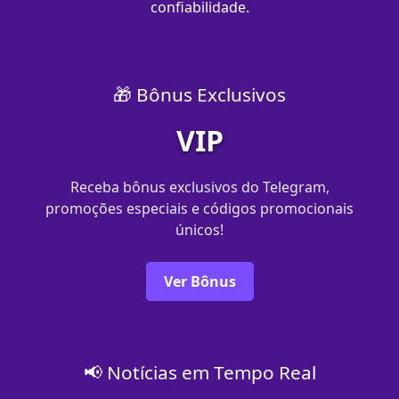
confiabilidade.
🎁 Bônus Exclusivos
VIP
Receba bônus exclusivos do Telegram,
promoções especiais e códigos promocionais
únicos!
Ver Bônus
📢 Notícias em Tempo Real