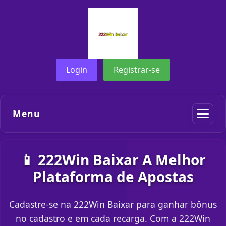
Login
Registrar-se
Menu
📱 222Win Baixar A Melhor
Plataforma de Apostas
Cadastre-se na 222Win Baixar para ganhar bônus
no cadastro e em cada recarga. Com a 222Win