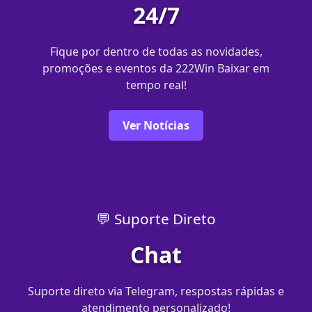
24/7
Fique por dentro de todas as novidades,
promoções e eventos da 222Win Baixar em
tempo real!
Ver Notícias
💬 Suporte Direto
Chat
Suporte direto via Telegram, respostas rápidas e
atendimento personalizado!