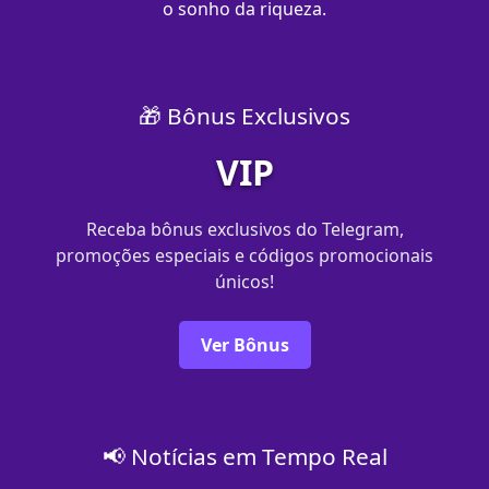
o sonho da riqueza.
🎁 Bônus Exclusivos
VIP
Receba bônus exclusivos do Telegram,
promoções especiais e códigos promocionais
únicos!
Ver Bônus
📢 Notícias em Tempo Real