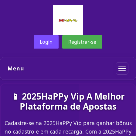
Login
Registrar-se
Menu
📱 2025HaPPy Vip A Melhor
Plataforma de Apostas
Cadastre-se na 2025HaPPy Vip para ganhar bônus
no cadastro e em cada recarga. Com a 2025HaPPy