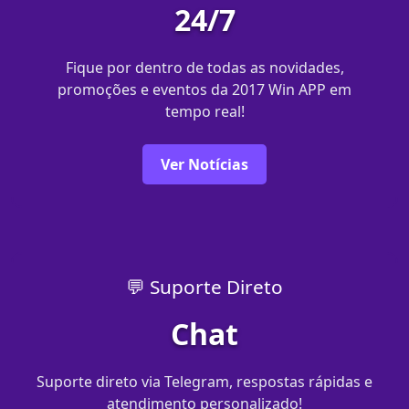
24/7
Fique por dentro de todas as novidades,
promoções e eventos da 2017 Win APP em
tempo real!
Ver Notícias
💬 Suporte Direto
Chat
Suporte direto via Telegram, respostas rápidas e
atendimento personalizado!