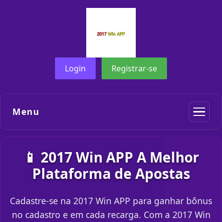
Login
Registrar-se
Menu
📱 2017 Win APP A Melhor
Plataforma de Apostas
Cadastre-se na 2017 Win APP para ganhar bônus
no cadastro e em cada recarga. Com a 2017 Win