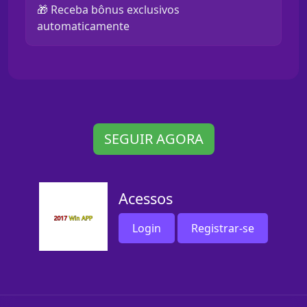
🎁 Receba bônus exclusivos
automaticamente
SEGUIR AGORA
Acessos
Login
Registrar-se