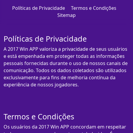
Políticas de Privacidade
Termos e Condições
Sitemap
Políticas de Privacidade
A 2017 Win APP valoriza a privacidade de seus usuários
e está empenhada em proteger todas as informações
pessoais fornecidas durante o uso de nossos canais de
comunicação. Todos os dados coletados são utilizados
exclusivamente para fins de melhoria contínua da
experiência de nossos jogadores.
Termos e Condições
Os usuários da 2017 Win APP concordam em respeitar