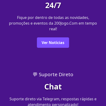
24/7
Fique por dentro de todas as novidades,
promoções e eventos da 200Jogo.Com em tempo
real!
Ver Notícias
💬 Suporte Direto
Chat
Suporte direto via Telegram, respostas rápidas e
atendimento personalizado!