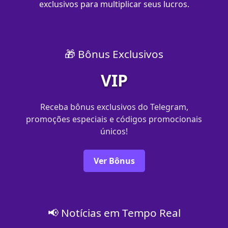
exclusivos para multiplicar seus lucros.
🎁 Bônus Exclusivos
VIP
Receba bônus exclusivos do Telegram,
promoções especiais e códigos promocionais
únicos!
Ver Bônus
📢 Notícias em Tempo Real