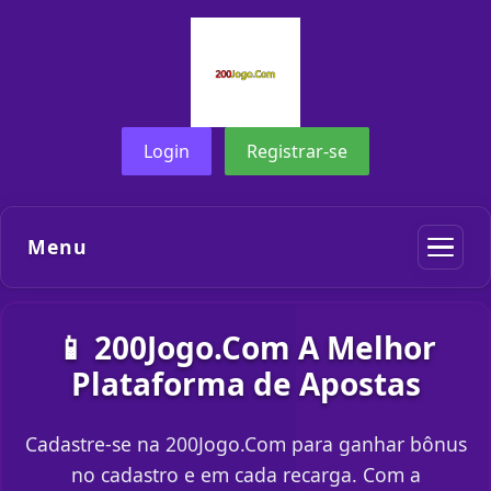
Login
Registrar-se
Menu
📱 200Jogo.Com A Melhor
Plataforma de Apostas
Cadastre-se na 200Jogo.Com para ganhar bônus
no cadastro e em cada recarga. Com a