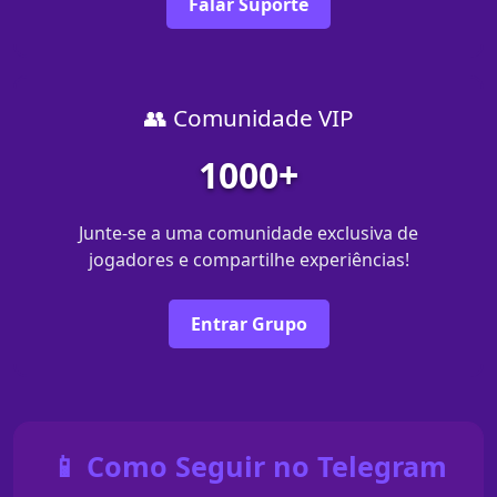
Falar Suporte
👥 Comunidade VIP
1000+
Junte-se a uma comunidade exclusiva de
jogadores e compartilhe experiências!
Entrar Grupo
📱 Como Seguir no Telegram