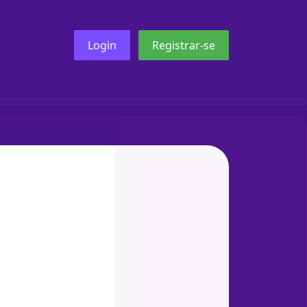
Login
Registrar-se