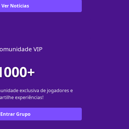
Ver Notícias
Comunidade VIP
1000+
unidade exclusiva de jogadores e
rtilhe experiências!
Entrar Grupo