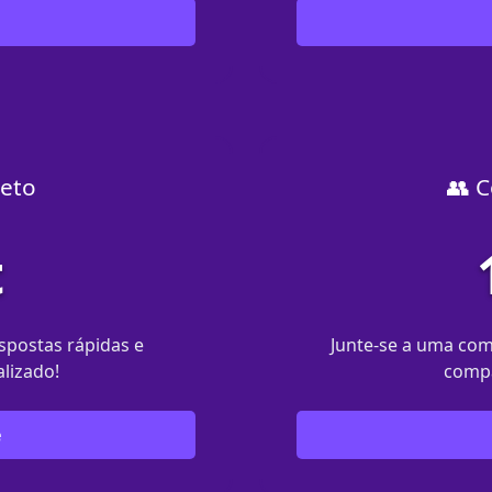
reto
👥 
t
espostas rápidas e
Junte-se a uma com
lizado!
compa
e