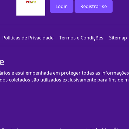
Login
Registrar-se
Políticas de Privacidade
Termos e Condições
Sitemap
de
uários e está empenhada em proteger todas as informações
os coletados são utilizados exclusivamente para fins de m