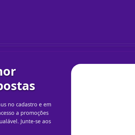
hor
postas
us no cadastro e em
acesso a promoções
ualável. Junte-se aos