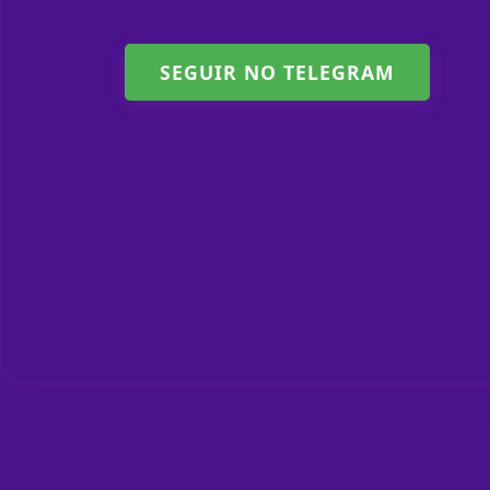
SEGUIR NO TELEGRAM