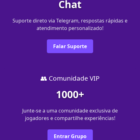
Chat
Suporte direto via Telegram, respostas rápidas e
atendimento personalizado!
Falar Suporte
👥 Comunidade VIP
1000+
Junte-se a uma comunidade exclusiva de
jogadores e compartilhe experiências!
Entrar Grupo