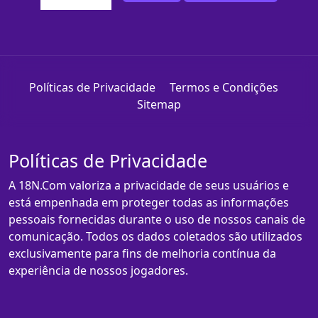
Políticas de Privacidade
Termos e Condições
Sitemap
Políticas de Privacidade
A 18N.Com valoriza a privacidade de seus usuários e
está empenhada em proteger todas as informações
pessoais fornecidas durante o uso de nossos canais de
comunicação. Todos os dados coletados são utilizados
exclusivamente para fins de melhoria contínua da
experiência de nossos jogadores.