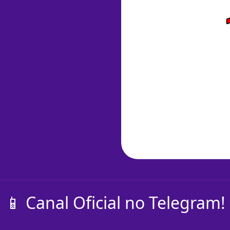
📱 Canal Oficial no Telegram!