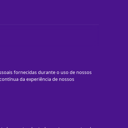
ssoais fornecidas durante o uso de nossos
 contínua da experiência de nossos