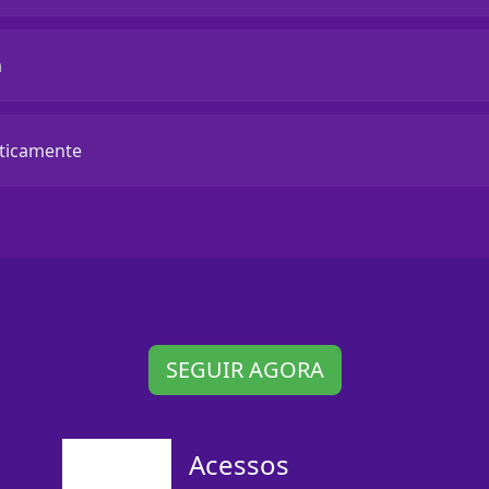
a
aticamente
SEGUIR AGORA
Acessos