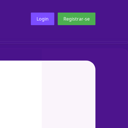
Login
Registrar-se