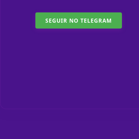
SEGUIR NO TELEGRAM