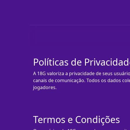
Políticas de Privacida
A 18G valoriza a privacidade de seus usuár
canais de comunicação. Todos os dados cole
jogadores.
Termos e Condições