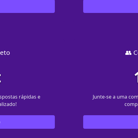
reto
👥 
t
espostas rápidas e
Junte-se a uma com
lizado!
compa
e