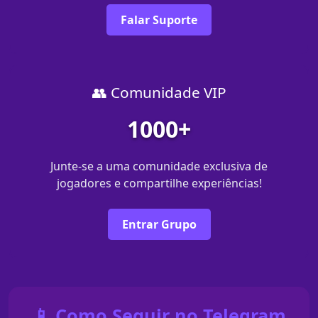
Falar Suporte
👥 Comunidade VIP
1000+
Junte-se a uma comunidade exclusiva de
jogadores e compartilhe experiências!
Entrar Grupo
📱 Como Seguir no Telegram