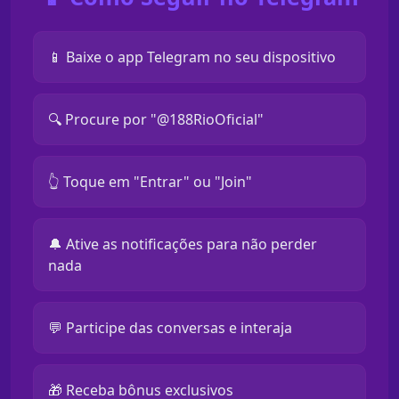
📱 Baixe o app Telegram no seu dispositivo
🔍 Procure por "@188RioOficial"
👆 Toque em "Entrar" ou "Join"
🔔 Ative as notificações para não perder
nada
💬 Participe das conversas e interaja
🎁 Receba bônus exclusivos