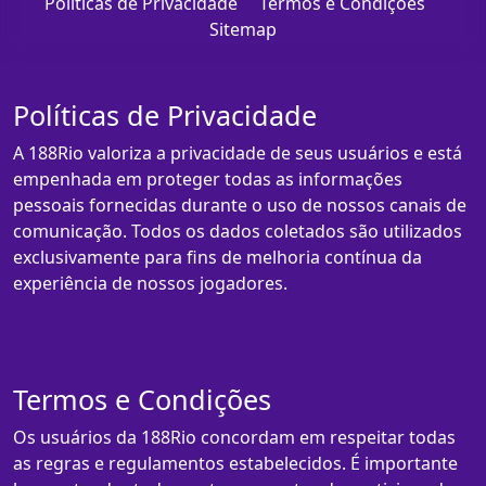
Políticas de Privacidade
Termos e Condições
Sitemap
Políticas de Privacidade
A 188Rio valoriza a privacidade de seus usuários e está
empenhada em proteger todas as informações
pessoais fornecidas durante o uso de nossos canais de
comunicação. Todos os dados coletados são utilizados
exclusivamente para fins de melhoria contínua da
experiência de nossos jogadores.
Termos e Condições
Os usuários da 188Rio concordam em respeitar todas
as regras e regulamentos estabelecidos. É importante