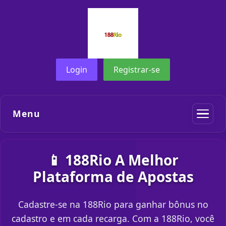
Login
Registrar-se
Menu
📱 188Rio A Melhor
Plataforma de Apostas
Cadastre-se na 188Rio para ganhar bônus no
cadastro e em cada recarga. Com a 188Rio, você