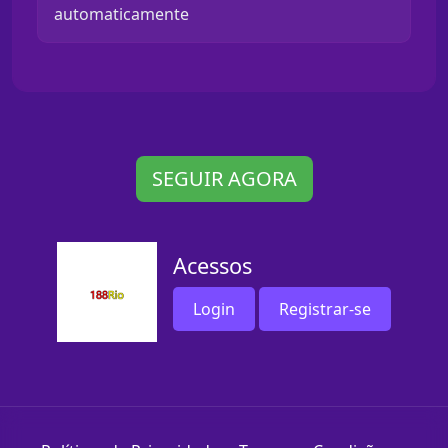
automaticamente
SEGUIR AGORA
Acessos
Login
Registrar-se