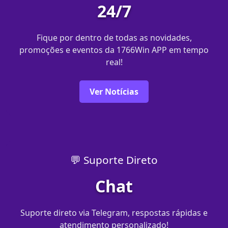
24/7
Fique por dentro de todas as novidades,
promoções e eventos da 1766Win APP em tempo
real!
Ver Notícias
💬 Suporte Direto
Chat
Suporte direto via Telegram, respostas rápidas e
atendimento personalizado!