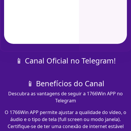
📱 Canal Oficial no Telegram!
📱 Benefícios do Canal
Descubra as vantagens de seguir a 1766Win APP no
Telegram
O 1766Win APP permite ajustar a qualidade do vídeo, o
áudio e o tipo de tela (full screen ou modo janela).
Certifique-se de ter uma conexão de internet estável