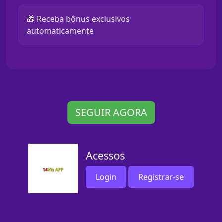
🎁 Receba bônus exclusivos
automaticamente
SEGUIR AGORA
Acessos
Login
Registrar-se