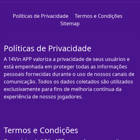
Políticas de Privacidade
Termos e Condições
Sitemap
Políticas de Privacidade
A 14Vin APP valoriza a privacidade de seus usuários e
está empenhada em proteger todas as informações
pessoais fornecidas durante o uso de nossos canais de
comunicação. Todos os dados coletados são utilizados
exclusivamente para fins de melhoria contínua da
experiência de nossos jogadores.
Termos e Condições