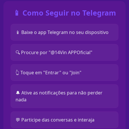
📱 Como Seguir no Telegram
📱 Baixe o app Telegram no seu dispositivo
🔍 Procure por "@14Vin APPOficial"
👆 Toque em "Entrar" ou "Join"
🔔 Ative as notificações para não perder
nada
💬 Participe das conversas e interaja