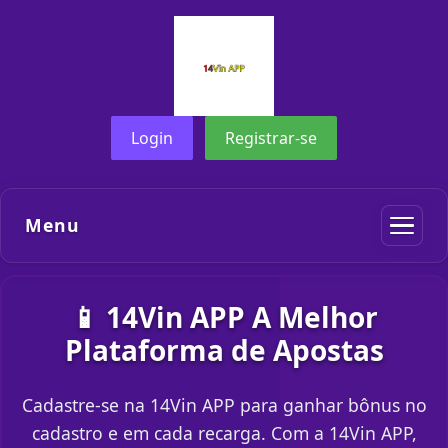
Login
Registrar-se
Menu
📱 14Vin APP A Melhor
Plataforma de Apostas
Cadastre-se na 14Vin APP para ganhar bônus no
cadastro e em cada recarga. Com a 14Vin APP,