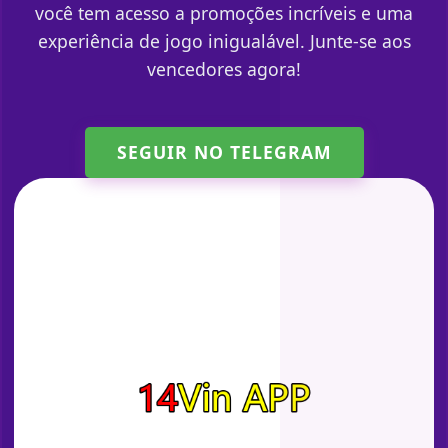
você tem acesso a promoções incríveis e uma
experiência de jogo inigualável. Junte-se aos
vencedores agora!
SEGUIR NO TELEGRAM