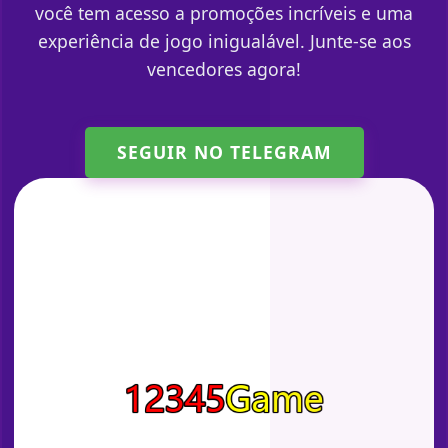
você tem acesso a promoções incríveis e uma
experiência de jogo inigualável. Junte-se aos
vencedores agora!
SEGUIR NO TELEGRAM