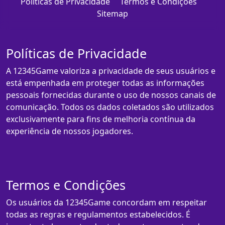
Políticas de Privacidade
Termos e Condições
Sitemap
Políticas de Privacidade
A 12345Game valoriza a privacidade de seus usuários e
está empenhada em proteger todas as informações
pessoais fornecidas durante o uso de nossos canais de
comunicação. Todos os dados coletados são utilizados
exclusivamente para fins de melhoria contínua da
experiência de nossos jogadores.
Termos e Condições
Os usuários da 12345Game concordam em respeitar
todas as regras e regulamentos estabelecidos. É