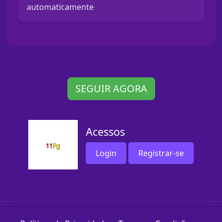
automaticamente
SEGUIR AGORA
Acessos
Login
Registrar-se