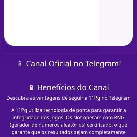
📱 Canal Oficial no Telegram!
📱 Benefícios do Canal
Descubra as vantagens de seguir a 11Pg no Telegram
A 11Pg utiliza tecnologia de ponta para garantir a
integridade dos jogos. Os slot operam com RNG
(gerador de números aleatórios) certificado, o que
garante que os resultados sejam completamente