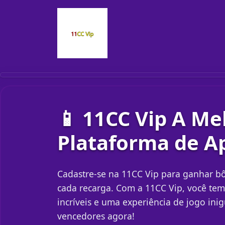
📱 11CC Vip A Me
Plataforma de A
Cadastre-se na 11CC Vip para ganhar b
cada recarga. Com a 11CC Vip, você te
incríveis e uma experiência de jogo inig
vencedores agora!