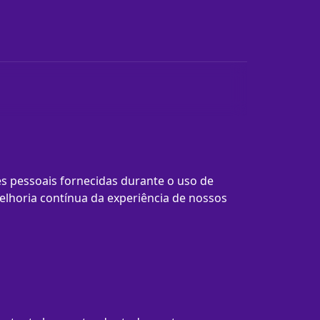
s pessoais fornecidas durante o uso de
elhoria contínua da experiência de nossos