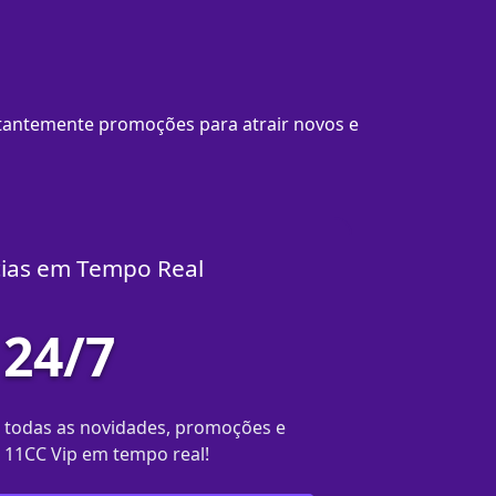
nstantemente promoções para atrair novos e
cias em Tempo Real
24/7
e todas as novidades, promoções e
 11CC Vip em tempo real!