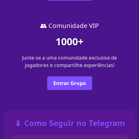
👥 Comunidade VIP
1000+
Junte-se a uma comunidade exclusiva de
jogadores e compartilhe experiências!
Entrar Grupo
📱 Como Seguir no Telegram