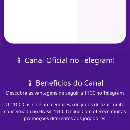
📱 Canal Oficial no Telegram!
📱 Benefícios do Canal
Descubra as vantagens de seguir a 11CC no Telegram
O 11CC Casino é uma empresa de jogos de azar muito
conceituada no Brasil. 11CC Online Com oferece muitas
promoções diferentes aos jogadores.