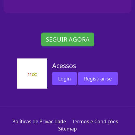
SEGUIR AGORA
Acessos
Login
Registrar-se
Políticas de Privacidade
Termos e Condições
Sitemap