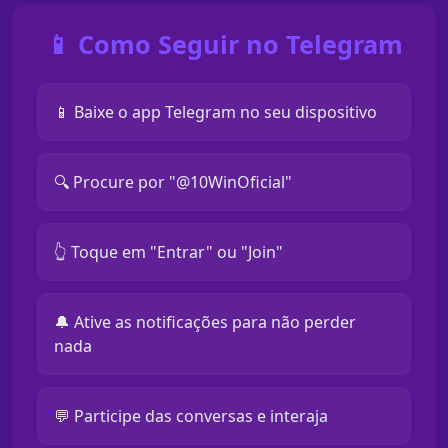
📱 Como Seguir no Telegram
📱 Baixe o app Telegram no seu dispositivo
🔍 Procure por "@10WinOficial"
👆 Toque em "Entrar" ou "Join"
🔔 Ative as notificações para não perder
nada
💬 Participe das conversas e interaja