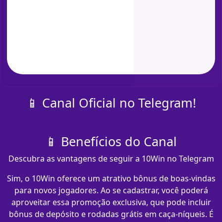
📱 Canal Oficial no Telegram!
📱 Benefícios do Canal
Descubra as vantagens de seguir a 10Win no Telegram
Sim, o 10Win oferece um atrativo bônus de boas-vindas
para novos jogadores. Ao se cadastrar, você poderá
aproveitar essa promoção exclusiva, que pode incluir
bônus de depósito e rodadas grátis em caça-níqueis. É