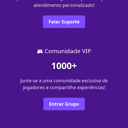
atendimento personalizado!
Falar Suporte
👥 Comunidade VIP
1000+
Junte-se a uma comunidade exclusiva de
jogadores e compartilhe experiências!
Entrar Grupo