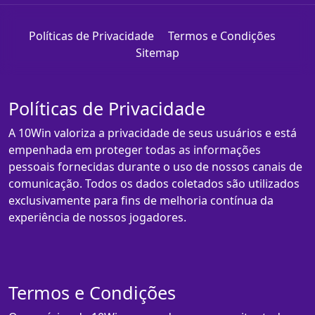
Políticas de Privacidade
Termos e Condições
Sitemap
Políticas de Privacidade
A 10Win valoriza a privacidade de seus usuários e está
empenhada em proteger todas as informações
pessoais fornecidas durante o uso de nossos canais de
comunicação. Todos os dados coletados são utilizados
exclusivamente para fins de melhoria contínua da
experiência de nossos jogadores.
Termos e Condições