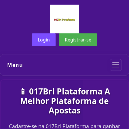
Login
Registrar-se
Menu
📱 017Brl Plataforma A
Melhor Plataforma de
Apostas
Cadastre-se na 017Brl Plataforma para ganhar