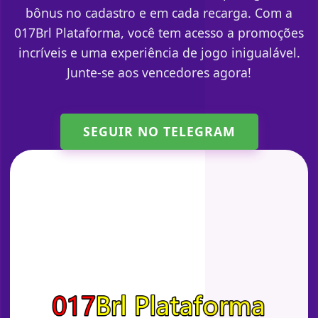
bônus no cadastro e em cada recarga. Com a
017Brl Plataforma, você tem acesso a promoções
incríveis e uma experiência de jogo inigualável.
Junte-se aos vencedores agora!
SEGUIR NO TELEGRAM