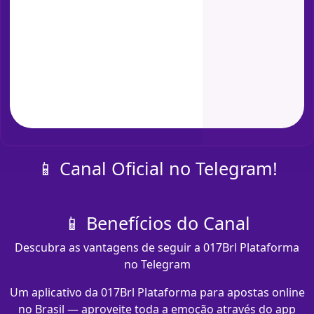
📱 Canal Oficial no Telegram!
📱 Benefícios do Canal
Descubra as vantagens de seguir a 017Brl Plataforma
no Telegram
Um aplicativo da 017Brl Plataforma para apostas online
no Brasil — aproveite toda a emoção através do app