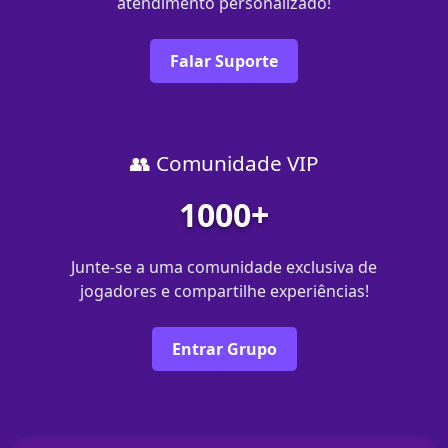
atendimento personalizado!
Falar Suporte
👥 Comunidade VIP
1000+
Junte-se a uma comunidade exclusiva de
jogadores e compartilhe experiências!
Entrar Grupo