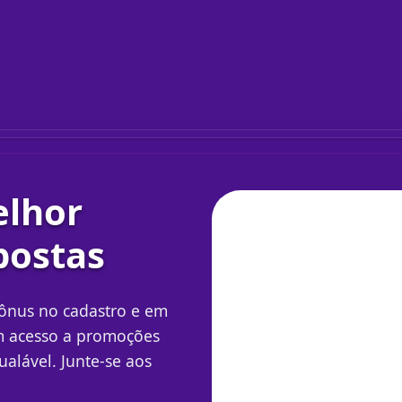
elhor
postas
ônus no cadastro e em
m acesso a promoções
ualável. Junte-se aos