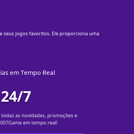
de seus jogos favoritos. Ele proporciona uma
cias em Tempo Real
24/7
e todas as novidades, promoções e
 007Game em tempo real!