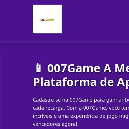
📱 007Game A M
Plataforma de A
Cadastre-se na 007Game para ganhar b
cada recarga. Com a 007Game, você te
incríveis e uma experiência de jogo inig
vencedores agora!