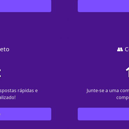
reto
👥 
t
espostas rápidas e
Junte-se a uma com
lizado!
compa
e