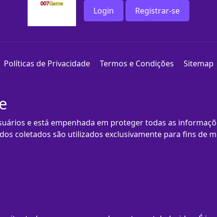
Login
Registrar-se
Políticas de Privacidade
Termos e Condições
Sitemap
de
usuários e está empenhada em proteger todas as informaçõ
os coletados são utilizados exclusivamente para fins de m