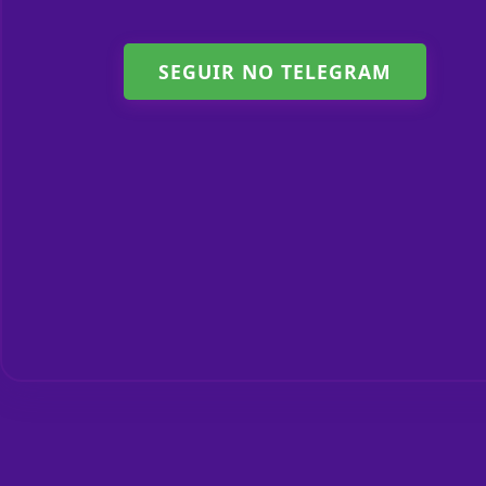
SEGUIR NO TELEGRAM