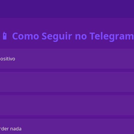
📱 Como Seguir no Telegram
ositivo
erder nada