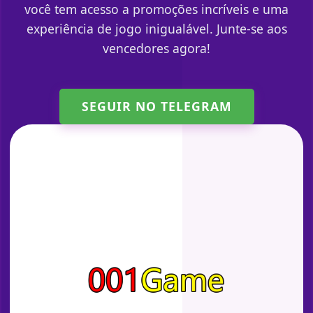
você tem acesso a promoções incríveis e uma
experiência de jogo inigualável. Junte-se aos
vencedores agora!
SEGUIR NO TELEGRAM