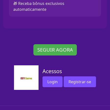
🎁 Receba bônus exclusivos
automaticamente
SEGUIR AGORA
Acessos
Login
Registrar-se