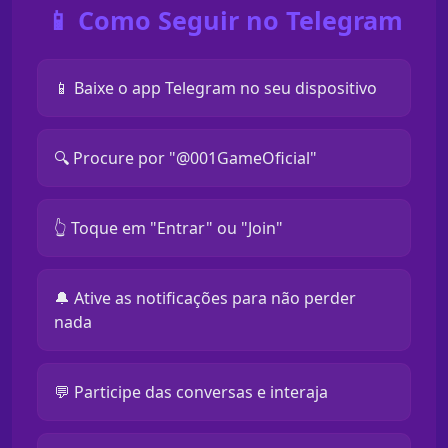
📱 Como Seguir no Telegram
📱 Baixe o app Telegram no seu dispositivo
🔍 Procure por "@001GameOficial"
👆 Toque em "Entrar" ou "Join"
🔔 Ative as notificações para não perder
nada
💬 Participe das conversas e interaja